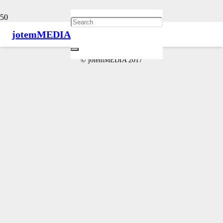
jotem
MEDIA
Musisz się
zalogować
, aby móc dodać komentarz.
© jotemMEDIA 2017