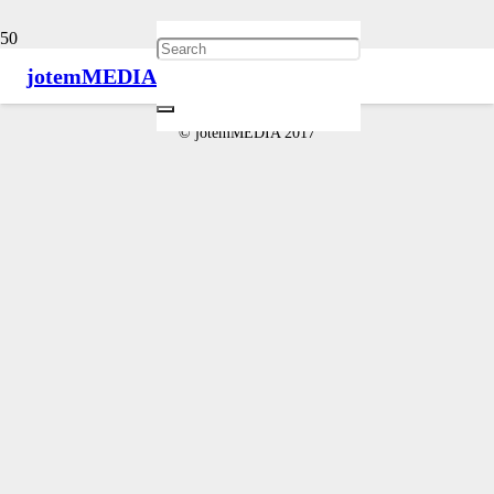
jotem
MEDIA
Musisz się
zalogować
, aby móc dodać komentarz.
© jotemMEDIA 2017